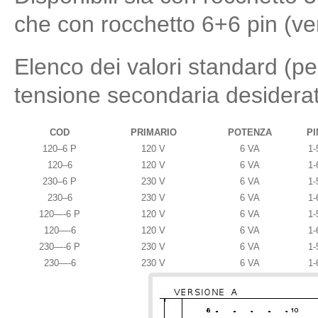
che con rocchetto 6+6 pin (ve
Elenco dei valori standard (pe
tensione secondaria desidera
COD
PRIMARIO
POTENZA
PI
120–6 P
120 V
6 VA
1-
120–6
120 V
6 VA
1-
230–6 P
230 V
6 VA
1-
230–6
230 V
6 VA
1-
120—-6 P
120 V
6 VA
1-
120—-6
120 V
6 VA
1-
230—-6 P
230 V
6 VA
1-
230—-6
230 V
6 VA
1-